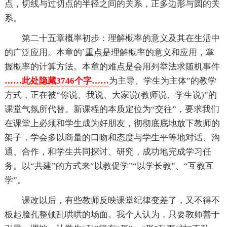
点，切线与过切点的半径之间的关系，正多边形与圆的关
系。
第二十五章概率初步：理解概率的意义及其在生活中
的广泛应用。本章的`重点是理解概率的意义和应用，掌
握概率的计算方法。本章的难点是会用列举法求随机事件
……此处隐藏3746个字……
为主导、学生为主体”的教学
方式，正在被“你说、我说、大家说(教师说、学生说)”的
课堂气氛所代替。新课程的本质定位为“交往”，要求我们
在课堂上必须和学生成为好朋友，彻彻底底地放下教师的
架子，学会多以商量的口吻和态度与学生平等地对话、沟
通、合作，和学生共同探讨、研究，成功地完成学习任
务。以“共建”的方式来“以教促学”“以学长教”、“互教互
学”。
课改以后，有些教师反映课堂纪律变差了，又不得不
板起脸孔整顿乱哄哄的场面。我个人认为，只要教师善于