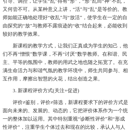
引导、调控，让学生“乱”得有“形”，“形”乱而“神”不乱，
又何尝不可。从某种意义上讲，“活”与“乱”是等价的。教
师如能正确地处理好“收乱”与“放活”，使学生在一定的自
由探究的“放”与教师不露痕迹的“收”结合起来，必能收到
较好的教学效果。
新课程的教学方式，让我们正真成为学生的知己，他
们不再“憎恨”数学课，不再“讨厌”数学教师。在和谐、民
主、平等的氛围中，教师的用武之地也随之拓宽了。在充
满生命活力与和谐气氛的教学环境中，师生共同参与、相
互作用，摩擦出智慧的火花，结出创造之果。
3. 新课程评价方式(关注+促进)
评价≠鉴别，评价≠筛选，新课程要求下的评价方式是
面向未来的、发展的、动态的，它把评价体系作为一个统
一的整体加以运用。其中特别重视“诊断性评价”和“形成
性评价”，注重学生个体过去和现在的比较，承认人与人