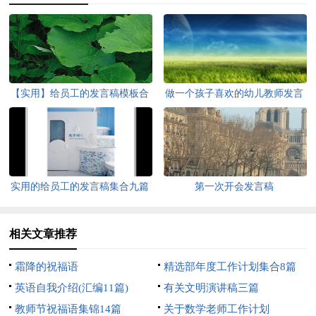
【实用】给员工的发言稿模板合
做一个孩子喜欢的幼儿教师发言
集8篇
稿
实用的给员工的发言稿集合九篇
第一次开会发言稿
相关文章推荐
霜降的祝福语
精选部年度工作计划集合8篇
英语自我介绍(汇编11篇)
有关文明演讲稿三篇
教师节祝福语集锦14篇
关于数学老师工作计划