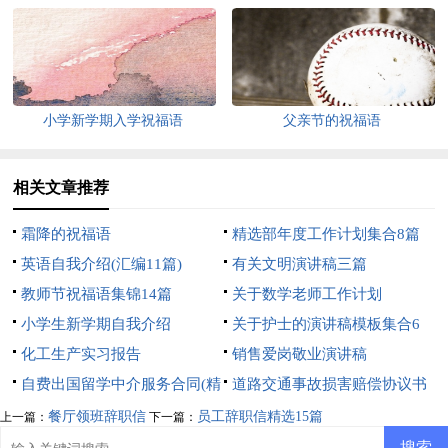
集合10篇
小学新学期入学祝福语
父亲节的祝福语
相关文章推荐
霜降的祝福语
精选部年度工作计划集合8篇
英语自我介绍(汇编11篇)
有关文明演讲稿三篇
教师节祝福语集锦14篇
关于数学老师工作计划
小学生新学期自我介绍
关于护士的演讲稿模板集合6
化工生产实习报告
篇
销售爱岗敬业演讲稿
自费出国留学中介服务合同(精
道路交通事故损害赔偿协议书
选5篇)
餐厅领班辞职信
员工辞职信精选15篇
上一篇：
下一篇：