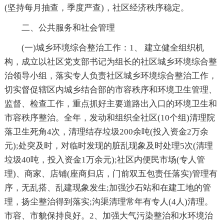
(坚持每月抽查，季度严查)，社区经济秩序稳定。
二、公共服务和社会管理
(一)城乡环境综合整治工作：1、 建立健全组织机
构，成立以社区党支部书记为组长的社区城乡环境综合整
治领导小组，落实专人负责社区城乡环境综合整治工作，
切实督促辖区内城乡结合部的市容秩序和环境卫生管理、
监督、检查工作，重点抓好主要道路出入口的环境卫生和
市容秩序整治。全年，发动和组织全社区(10个组)清理院
落卫生死角4次，清理结存垃圾200余吨(投入资金2万余
元);处突及时，对临时发现的脏乱现象及时处理5次(清理
垃圾40吨，投入资金1万余元);社区内便民市场(专人管
理)、商家、店铺(座商归店，门前双五包责任落实)管理有
序，无乱搭、乱建现象发生;加强沙石站和在建工地的管
理，扬尘整治得到落实;沟渠清理常年有专人(4人)清理。
市容、市貌保持良好。2、加强大气污染整治和水环境治