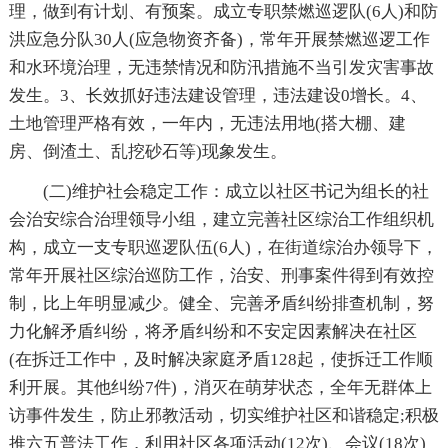
理，做到有计划、有预案。成立专职禁燃巡逻队(6人)和防
洪应急分队30人(应急物资齐备)，常年开展禁燃巡逻工作
和水环境治理，无违禁情况和防汛措施不当引发灾害事故
发生。3、长效抓好违法建设管理，违法建设0增长。4、
土地管理严格有效，一年内，无违法用地(搭大棚、建
房、倒渣土、乱挖砂石等)现象发生。
(二)维护社会稳定工作：成立以社区书记为组长的社
会治安综合治理领导小组，建立完善社区综治工作组织机
构，成立一支专职巡逻队伍(6人)，在街道综治办领导下，
常年开展社区综治巡防工作，治安、刑事案件得到有效控
制，比上年明显减少。健全、完善矛盾纠纷排查机制，努
力化解矛盾纠纷，将矛盾纠纷和不安定因素解决在社区
(在拆迁工作中，及时解决家庭矛盾128起，使拆迁工作顺
利开展。其他纠纷7件)，消灭在萌芽状态，全年无群体上
访事件发生，防止邪教活动，切实维护社区和谐稳定;积极
推六五普法工作，利用社区各项活动(12次)、会议(18次)