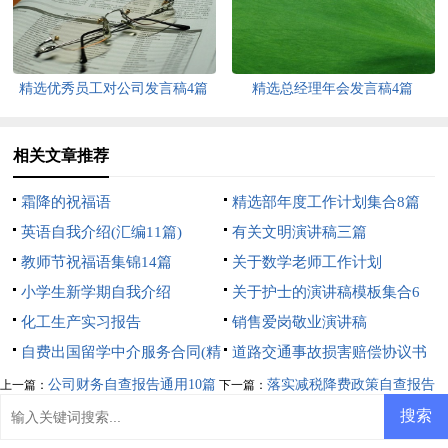
精选优秀员工对公司发言稿4篇
精选总经理年会发言稿4篇
相关文章推荐
霜降的祝福语
精选部年度工作计划集合8篇
英语自我介绍(汇编11篇)
有关文明演讲稿三篇
教师节祝福语集锦14篇
关于数学老师工作计划
小学生新学期自我介绍
关于护士的演讲稿模板集合6
化工生产实习报告
篇
销售爱岗敬业演讲稿
自费出国留学中介服务合同(精
道路交通事故损害赔偿协议书
选5篇)
公司财务自查报告通用10篇
落实减税降费政策自查报告
上一篇：
下一篇：