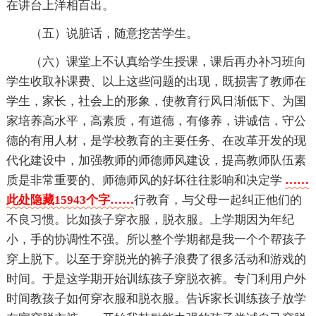
在讲台上洋相百出。
（五）说脏话，随意挖苦学生。
（六）课堂上不认真给学生授课，课后再办补习班向
学生收取补课费、以上这些问题的出现，既损害了教师在
学生，家长，社会上的形象，使教育行风日渐低下、为国
家培养高水平，高素质，有道德，有修养，讲诚信，守公
德的有用人材，是学校教育的主要任务、在改革开发的现
代化建设中，加强教师的师德师风建设，提高教师队伍素
质是非常重要的、师德师风的好坏往往影响和决定学
……
此处隐藏15943个字……
行教育，与父母一起纠正他们的
不良习惯。比如孩子穿衣服，脱衣服。上学期因为年纪
小，手的协调性不强。所以整个学期都是我一个个帮孩子
穿上脱下。以至于穿脱光的裤子浪费了很多活动和游戏的
时间。于是这学期开始训练孩子穿脱衣裤。专门利用户外
时间教孩子如何穿衣服和脱衣服。告诉家长训练孩子放学